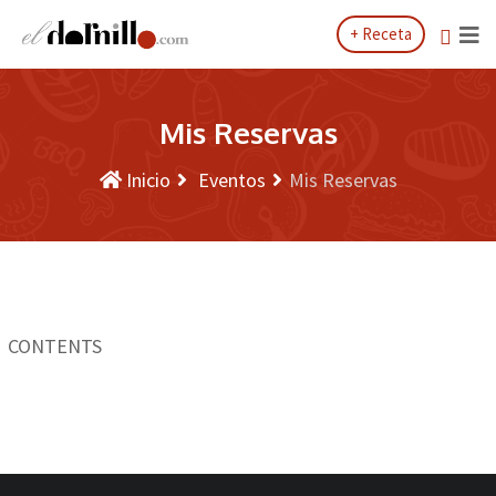
Saltar
+ Receta
al
contenido
Mis Reservas
Inicio
Eventos
Mis Reservas
CONTENTS