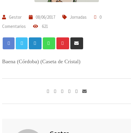
Gestor
08/06/2017
Jornadas
0
Comentarios
621
LinkedIn
Whatsapp
Pinterest
Compartir
a
través
Baena (Córdoba) (Caseta de Cristal)
de
Correo
electrónico
LinkedIn
Whatsapp
Pinterest
Compartir
a
través
de
Correo