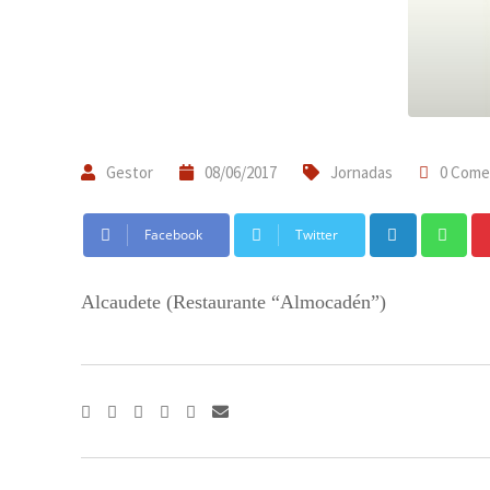
Gestor
08/06/2017
Jornadas
0 Come
LinkedIn
Wh
Facebook
Twitter
Alcaudete (Restaurante “Almocadén”)
LinkedIn
Whatsapp
Pinterest
Compartir
a
través