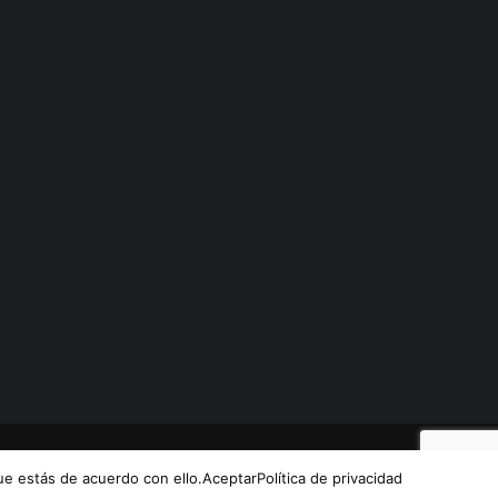
e estás de acuerdo con ello.
AceptarPolítica de privacidad