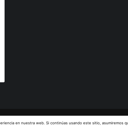
© 2023 El Dornillo. Todos los derechos reservados
riencia en nuestra web. Si continúas usando este sitio, asumiremos qu