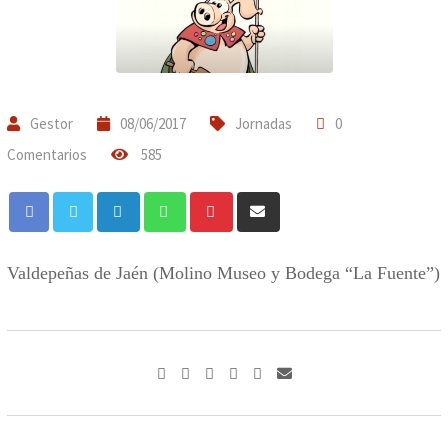
Gestor
08/06/2017
Jornadas
0
Comentarios
585
LinkedIn
Whatsapp
Pinterest
Compartir
a
través
Valdepeñas de Jaén (Molino Museo y Bodega “La Fuente”)
de
Correo
electrónico
LinkedIn
Whatsapp
Pinterest
Compartir
a
través