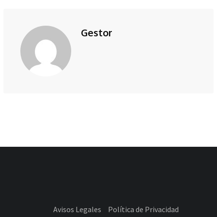
de
Correo
Gestor
electrónico
Avisos Legales
Política de Privacidad