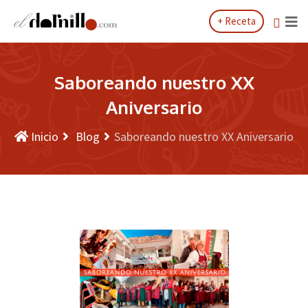
Saltar
+ Receta
al
contenido
Saboreando nuestro XX
Aniversario
Inicio
Blog
Saboreando nuestro XX Aniversario