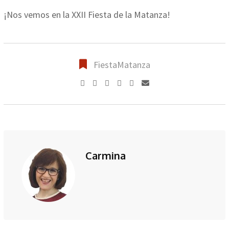
¡Nos vemos en la XXII Fiesta de la Matanza!
FiestaMatanza
LinkedIn
Whatsapp
Pinterest
Compartir
a
través
de
Correo
Carmina
electrónico