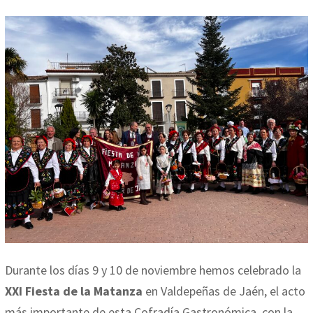
través
de
Correo
electrónico
Durante los días 9 y 10 de noviembre hemos celebrado la
XXI Fiesta de la Matanza
en Valdepeñas de Jaén, el acto
más importante de esta Cofradía Gastronómica, con la