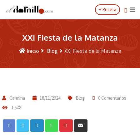
Saltar
+ Receta
al
contenido
XXI Fiesta de la Matanza
Inicio
Blog
XXI Fiesta de la Matanza
Carmina
18/11/2024
Blog
0 Comentarios
1.548
LinkedIn
Whatsapp
Pinterest
Compartir
a