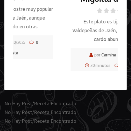
0
/ 5
Este plato es típico del otoño en
Valdepeñas de Jaén, en la que las setas de
cardo abundan en esta
por
Carmina
21/10/2025
30 minutos
0
0
Me gusta
No Hay Post/Receta Encontrado
No Hay Post/Receta Encontrado
No Hay Post/Receta Encontrado