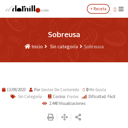
Saltar
+ Receta
al
contenido
Sobreusa
Inicio
Sin categoría
Sobreusa
13/09/2023
Por
Gestor De Contenido
0
Me Gusta
Sin Categoría
Cocina:
Frailes
Dificultad: Fácil
2.440
Visualizaciones